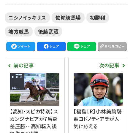
ニシノイッキサス
佐賀競馬場
初勝利
地方競馬
後藤武蔵
ツイート
シェア
シェア
URLをコピー
前の記事
次の記事
【高知・スピカ特別】ス
【福島1R】小林美駒騎
カンジナビアが7馬身
乗ヨドノティアラが人
差圧勝…高知転入後
気に応える