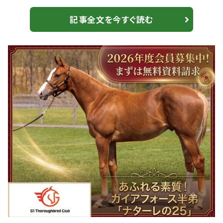
差し切り、2着に2馬身差をつけて初勝利を飾った。 【佐
賀・ル・プランタン賞】サキドリトッケンが7勝目！接戦を
記事全文を今すぐ読む
制し重賞制覇、吉原「キレ勝負では負けないと思ってい
た」 「両親に気持ちを伝えたい」 後藤騎手は4月1日付
で騎手免許を取得し、同4日の第3競走で初騎乗。今回が
25戦目での白星となった。 レー...