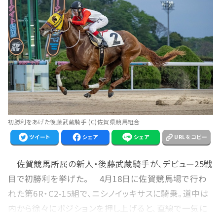
初勝利をあげた後藤武蔵騎手 (C)佐賀県競馬組合
ツイート
シェア
シェア
URLをコピー
佐賀競馬所属の新人・後藤武蔵騎手が、デビュー25戦
目で初勝利を挙げた。 4月18日に佐賀競馬場で行わ
れた第6R・C2-15組で、ニシノイッキサスに騎乗。道中は
内から徐々にポジションを押し上げると、直線で一気に