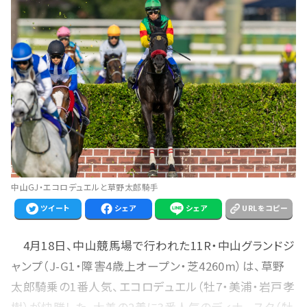
中山GJ・エコロデュエルと草野太郎騎手
ツイート
シェア
シェア
URLをコピー
4月18日、中山競馬場で行われた11R・中山グランドジ
ャンプ（J-G1・障害4歳上オープン・芝4260m）は、草野
太郎騎乗の1番人気、エコロデュエル（牡7・美浦・岩戸孝