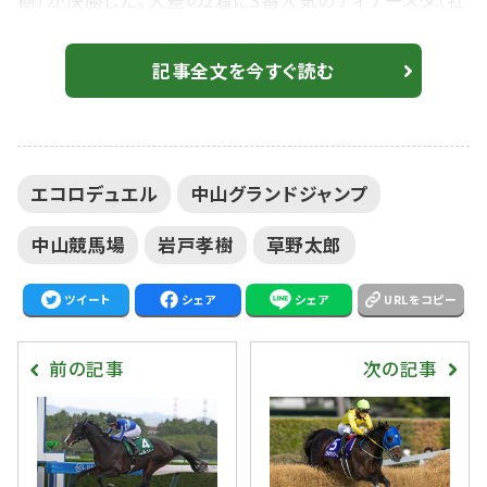
樹）が快勝した。大差の2着に3番人気のディナースタ（牡
7・栗東・辻野泰之）、3着に8番人気のフォージドブリック
（牡5・美浦・西田雄一郎）が入った。勝ちタイムは4:49.0
記事全文を今すぐ読む
のレコード（良）。 2番人気で小野寺祐太騎乗、ホウオ
ウプロサンゲ（牡5・栗東・矢作芳人）は、4着敗退。 【中山
大障害】断然人気エコロデュエルが春秋障害G1制覇 大
エコロデュエル
中山グランドジャンプ
差圧勝 ...
中山競馬場
岩戸孝樹
草野太郎
ツイート
シェア
シェア
URLをコピー
前の記事
次の記事