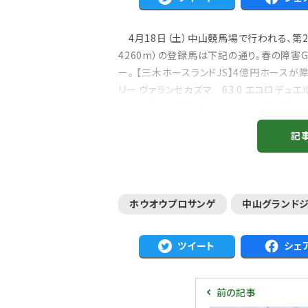
4月18日（土）中山競馬場で行われる、第28
4260m）の登録馬は下記の通り。春の障害
ー。 【三木ホースランドJS】4億円ホースが
リー ヴァランセカズマ 63.0 エコロデュエル 
ィナースタ 63.0 ネビーイーム 63.0 フォ
記
ホウオウプロサンゲ
中山グランドジ
ツイート
シェ
前の記事