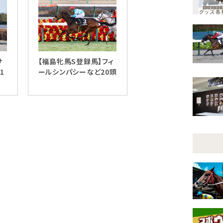
サ
【福島牝馬S登録馬】フィ
1
ールシンパシーなど20頭