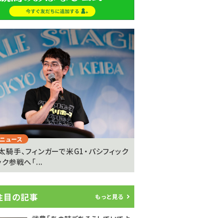
Next
ニュース
注目のニュース
太騎手、フィンガーで米G1・パシフィック
坂井瑠星騎手が明かす
ク参戦へ「...
の”異次元の強さ”「ゴール
注目の記事
もっと見る