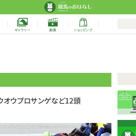
ギャラリー
動画
ショッピング
ホウオウプロサンゲなど12頭