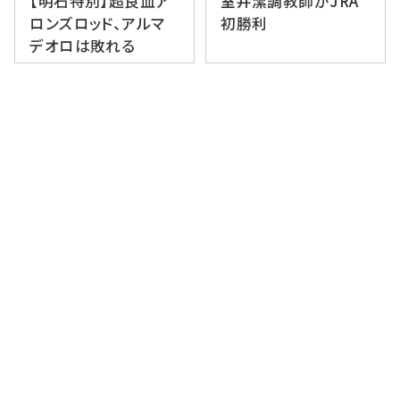
【明石特別】超良血ア
室井潔調教師がJRA
ロンズロッド、アルマ
初勝利
デオロは敗れる