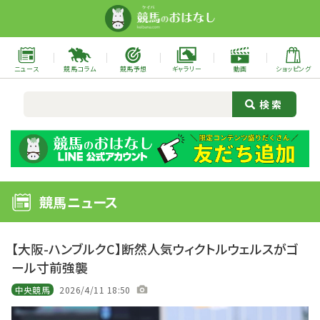
ニュース
競馬コラム
競馬予想
ギャラリー
動画
ショッピング
競馬ニュース
【大阪-ハンブルクC】断然人気ウィクトルウェルスがゴ
ール寸前強襲
中央競馬
2026/4/11 18:50