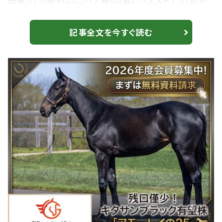
田敬介）が勝利した。ハナ差の2着にウエストナウ（牡5・
栗東・寺島良）、3着に2番人気のアマキヒ（牡4・栗東・橋
田宣長）が入った。勝ちタイムは2:36.9（良）。 【明石特
記事全文を今すぐ読む
別】超良血アロンズロッド、アルマデオロは敗れる 単勝
1.8倍の支持 単勝1.8倍、C.ルメール騎乗の1番人気、
ウィクトルウェルスが断然の支持に応えた。直線では後
方から鋭く...