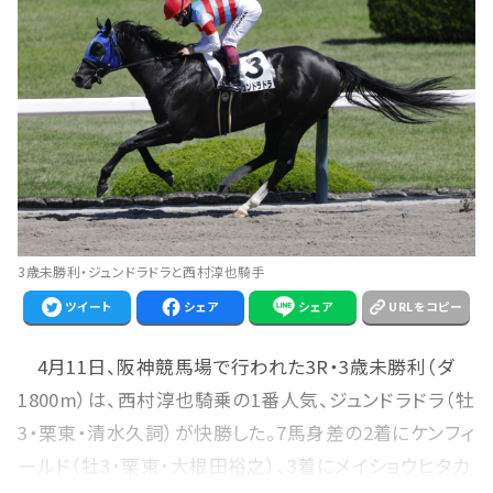
3歳未勝利・ジュンドラドラと西村淳也騎手
ツイート
シェア
シェア
URLをコピー
4月11日、阪神競馬場で行われた3R・3歳未勝利（ダ
1800m）は、西村淳也騎乗の1番人気、ジュンドラドラ（牡
3・栗東・清水久詞）が快勝した。7馬身差の2着にケンフィ
ールド（牡3・栗東・大根田裕之）、3着にメイショウヒタカ