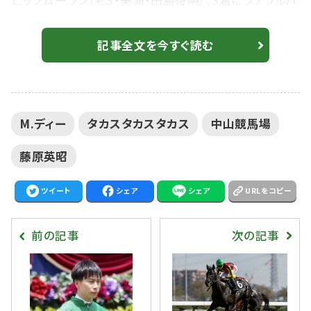
ビップムーラン（牝3・美浦・田島俊明）、3着にラテラルパ
ーム（牡3・美浦・栗田徹）が入った。勝ちタイムは
1:10.1（稍重）。 2番人気で戸崎圭太騎乗、リゾートラ
記事全文を今すぐ読む
イン（牡3・美浦・伊坂重信）は、11着敗退。 【中山1R】断
然人気アスコットヴェールが9馬身差圧勝 単勝1.3倍支
持 M.ディー騎乗、タカスタカスタカスが断然の支持に
M.ディー
タカスタカスタカス
中山競馬場
応えて2勝...
藤原英昭
ツイート
シェア
シェア
URLをコピー
前の記事
次の記事