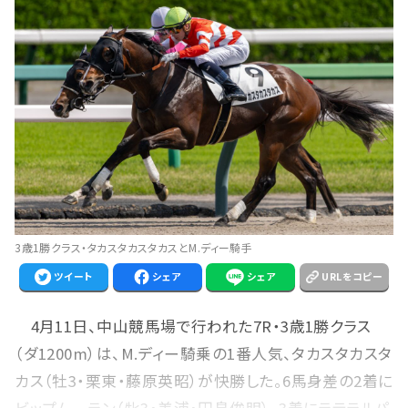
3歳1勝クラス・タカスタカスタカスとM.ディー騎手
ツイート
シェア
シェア
URLをコピー
4月11日、中山競馬場で行われた7R・3歳1勝クラス
（ダ1200m）は、M.ディー騎乗の1番人気、タカスタカスタ
カス（牡3・栗東・藤原英昭）が快勝した。6馬身差の2着に