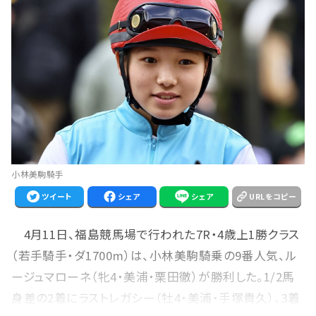
小林美駒騎手
ツイート
シェア
シェア
URLをコピー
4月11日、福島競馬場で行われた7R・4歳上1勝クラス
（若手騎手・ダ1700m）は、小林美駒騎乗の9番人気、ル
ージュマローネ（牝4・美浦・栗田徹）が勝利した。1/2馬
身差の2着にラストレガシー（牡4・美浦・手塚貴久）、3着