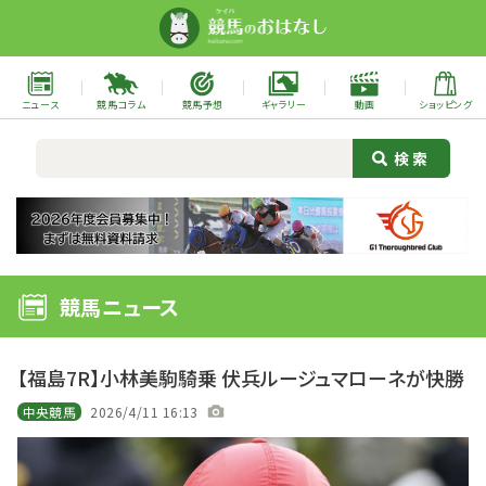
ニュース
競馬コラム
競馬予想
ギャラリー
動画
ショッピング
競馬ニュース
【福島7R】小林美駒騎乗 伏兵ルージュマローネが快勝
中央競馬
2026/4/11 16:13