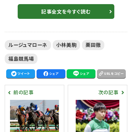
に2番人気のプロスペクトパーク（牡4・美浦・高柳瑞樹）
が入った。勝ちタイムは1:45.7（良）。 1番人気で森田
記事全文を今すぐ読む
誠也騎乗、ホウオウバローロ（牡5・栗東・前川恭子）は、
4着敗退。 【阪神牝馬S】ルメールお見事！エンブロイダリ
ー鮮やか逃げ切り 今年の6勝目 小林美駒騎乗の9番
ルージュマローネ
小林美駒
栗田徹
人気、ルージ...
福島競馬場
ツイート
シェア
シェア
URLをコピー
前の記事
次の記事