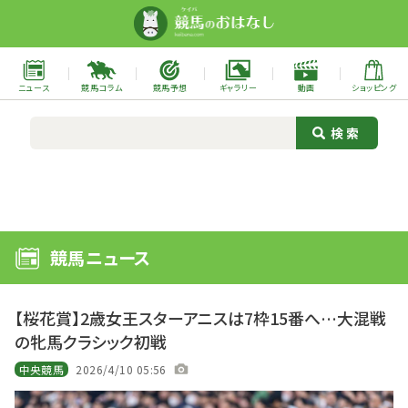
ニュース
競馬コラム
競馬予想
ギャラリー
動画
ショッピング
競馬ニュース
【桜花賞】2歳女王スターアニスは7枠15番へ…大混戦
の牝馬クラシック初戦
中央競馬
2026/4/10 05:56