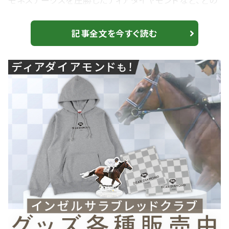
モネステークスを圧勝したディアダイヤモンドなど、どの
馬にもチャンスは十分。Bコース替わりの馬場状態が勝
敗を分けそう。注目の発走は15時40分。 【阪神JF】スタ
記事全文を今すぐ読む
ーアニスが2歳女王に…母はエピセアローム Bコース替
わりに注目 1枠1番 フェスティバルヒル 牝3・55.0・坂井
瑠星 四位洋文・栗東 1枠2番 サンアントワーヌ 牝3・
55.0・荻野極 鹿戸雄一・...