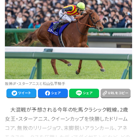
阪神JF・スターアニスと松山弘平騎手
ツイート
シェア
シェア
URLをコピー
大混戦が予想される今年の牝馬クラシック戦線。2歳
女王・スターアニス、クイーンカップを快勝したドリーム
コア、無敗のリリージョワ、末脚鋭いアランカール、アネ