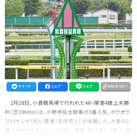
ツイート
シェア
シェア
URLをコピー
2月28日、小倉競馬場で行われた4R・障害4歳上未勝
利（芝2860m）は、小野寺祐太騎乗の3番人気、ホウオウ
プロサンゲ（牡5・栗東・矢作芳人）が快勝した。大差の2
着にホウオウユニコーン（牡7・美浦・奥村武）、3着に1番