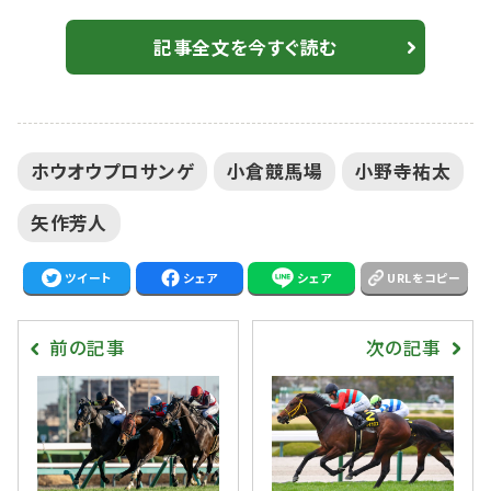
人気のマグナレガリア（牡5・美浦・相沢郁）が入った。勝
ちタイムは3:14.5（稍重）。 2番人気で黒岩悠騎乗、ゴ
記事全文を今すぐ読む
ーツウキリシマ（牝6・栗東・牧田和弥）は、4着敗退。 【小
倉3R】河原田菜々が今年の初勝利…ミキノバカラで鮮や
か差し切り 2021年セレクトセールで4億1000万円（税
ホウオウプロサンゲ
小倉競馬場
小野寺祐太
別） 小...
矢作芳人
ツイート
シェア
シェア
URLをコピー
前の記事
次の記事