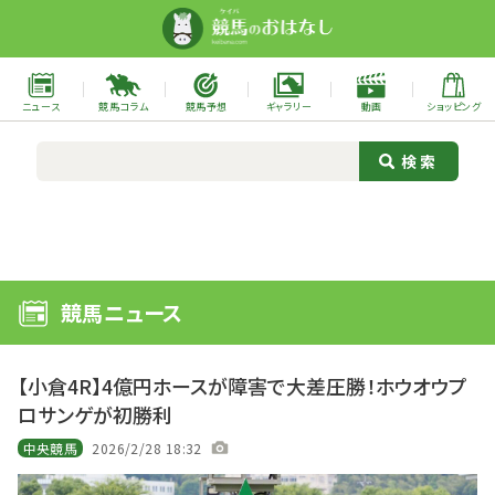
ニュース
競馬コラム
競馬予想
ギャラリー
動画
ショッピング
競馬ニュース
【小倉4R】4億円ホースが障害で大差圧勝！ホウオウプ
ロサンゲが初勝利
中央競馬
2026/2/28 18:32