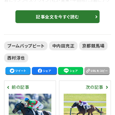
着にサンライズケヴィン（牡2・栗東・平田修）、3着にナウ
オアネヴァー（牡2・栗東・寺島良）が入った。勝ちタイム
は1:53.6（良）。 2番人気でC.デムーロ騎乗、ジーティ
記事全文を今すぐ読む
ースティア（牡2・栗東・藤野健太）は、6着敗退。 【新馬/
京都5R】良血グレースジェンヌがデビューV…ブラックス
ピネル半妹 イントゥミスチーフ産駒 西村淳也騎乗の1
ブームバップビート
中内田充正
京都競馬場
番...
西村淳也
ツイート
シェア
シェア
URLをコピー
前の記事
次の記事