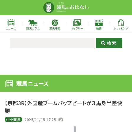
ニュース
競馬コラム
競馬予想
ギャラリー
動画
ショッピング
競馬ニュース
【京都3R】外国産ブームバップビートが３馬身半差快
勝
中央競馬
2025/11/15 17:25