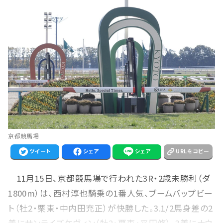
京都競馬場
ツイート
シェア
シェア
URLをコピー
11月15日、京都競馬場で行われた3R・2歳未勝利（ダ
1800m）は、西村淳也騎乗の1番人気、ブームバップビー
ト（牡2・栗東・中内田充正）が快勝した。3.1/2馬身差の2