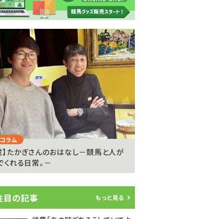
Next
コラム
注目のニュース
載】たかぎさんのおはなし－競馬と人が
ライアン・ムーアが20
でくれる日常。－
参戦…武豊騎手は9度..
注目の記事
もっと見る