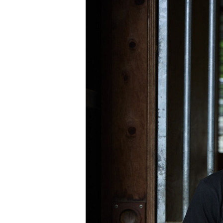
注目のニュース
ャルグッズ絶賛販売中！
武豊デビュー40年特別展が札幌で開幕
ちらから
2万人、東京3万人を動...