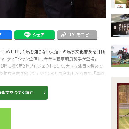
ア
シェア
URLをコピー
HAYLIFE」と馬を知らない人達への馬事文化普及を目指
手掛けるチャリティTシャツ企画に、今年は菅原明良騎手が登場。
第1弾に続く第2弾プロジェクトとして、大きな注目を集めて
多忙な合間を縫ってデザインの打ち合わせから参加。「真面
イメージをそのまま反映させた仕上がりとなっている。首元の
事全文を今すぐ読む