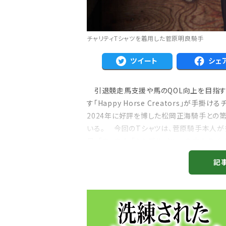
チャリティTシャツを着用した菅原明良騎手
ツイート
シェ
引退競走馬支援や馬のQOL向上を目指す「
す「Happy Horse Creators」が
2024年に好評を博した松岡正海騎手との
いる。 今回のTシャツは、菅原騎手本人が
目」「まっすぐ」「シンプル」といった本人の
ネームには騎手本...
記