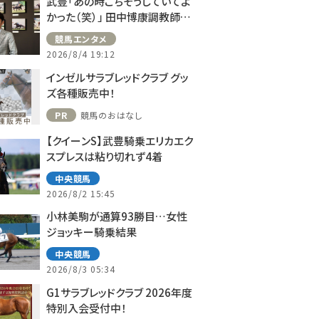
武豊「あの時ごちそうしていてよ
かった（笑）」 田中博康調教師と
のフランスでの思い出を語る
競馬エンタメ
2026/8/4 19:12
インゼルサラブレッドクラブ グッ
ズ各種販売中！
PR
競馬のおはなし
【クイーンS】武豊騎乗エリカエク
スプレスは粘り切れず4着
中央競馬
2026/8/2 15:45
小林美駒が通算93勝目…女性
ジョッキー騎乗結果
中央競馬
2026/8/3 05:34
G1サラブレッドクラブ 2026年度
特別入会受付中！