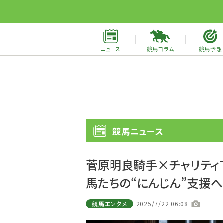
ニュース
競馬コラム
競馬予想
競馬ニュース
菅原明良騎手×チャリティ
馬たちの“にんじん”支援へ
競馬エンタメ
2025/7/22 06:08