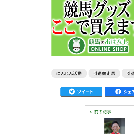
にんじん活動
引退競走馬
引
ツイート
シェ
前の記事