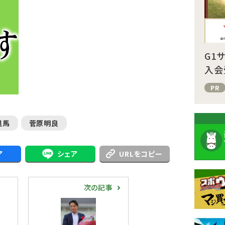
G1
入会
PR
退馬
菅原明良
ア
シェア
URLをコピー
次の記事