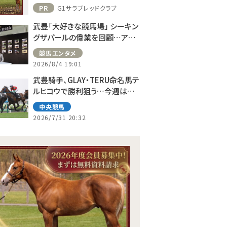
PR
G1サラブレッドクラブ
武豊「大好きな競馬場」 シーキン
グザパールの偉業を回顧…アス
コット、ドーヴィルへの思い語る
競馬エンタメ
2026/8/4 19:01
武豊騎手、GLAY・TERU命名馬テ
ルヒコウで勝利狙う…今週は札
幌で10鞍
中央競馬
2026/7/31 20:32