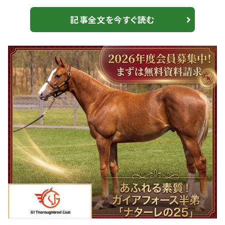
は絶好。本調子でここも勝ち負けの競馬が期待出来る。
注目の発走は8日（日）15時40分。 【ドバイターフ】C.デム
記事全文を今すぐ読む
ーロ「ロマンチックウォリアーを倒せたことは素晴らし
い」ソウルラッシュが大金星 混戦模様のマイル路線 1枠1
番 シックスペンス（牡4・58.0・C.ルメール）国枝栄・美
浦 1枠2番...