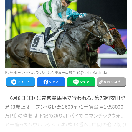
ドバイターフ・ソウルラッシュとC.デムーロ騎手 (C)Yushi Machida
ツイート
シェア
シェア
URLをコピー
6月8日（日）に東京競馬場で行われる、第75回安田記
念（3歳上オープン・G1・芝1600m・1着賞金＝1億8000
万円）の枠順は下記の通り。ドバイでロマンチックウォリ
アー破ったソウルラッシュは7枠13番へ。中間の追い切り