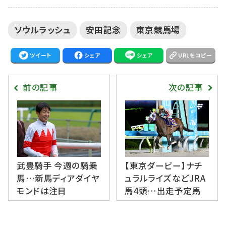
ソウルラッシュ
安田記念
東京競馬場
ツイート
シェア
シェア
URLをコピー
前の記事
次の記事
武豊騎手 今週の騎乗
【東京ダービー】ナチ
馬…新馬ディアダイヤ
ュラルライズなどJRA
モンドは注目
馬4頭…出走予定馬