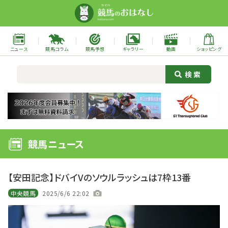
ニュース
競馬コラム
競馬予想
ギャラリー
動画
ショッピング
競馬ニュース
【安田記念】ドバイVのソウルラッシュは7枠13番
中央競馬
2025/6/6 22:02