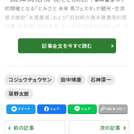
初開催となる「とみさと 未来 馬フェスタ」が観光・交流
拠点施設「末廣農場」および「旧岩崎久彌末廣農場別邸
公園」を会場に行われる。テーマは「ウマのシゴトって、ど
んなシゴト？」。馬と人の仕事を軸に、子どもたちが「ふ
れる・まなぶ・あそぶ」を一度に体験できるユニークなイ
記事全文を今すぐ読む
ベントとなっている。 目玉は、厩務員や装蹄師、獣医
師などの“馬の仕事”を実際に体験できるブース。JRAや
地方競馬、調教師会など関係団体が協力し、乗馬クラブ
コジュウチョウサン
田中博康
石神深一
や専門学校、地元企業の全面サポートで展...
草野太郎
ツイート
シェア
シェア
URLをコピー
前の記事
次の記事