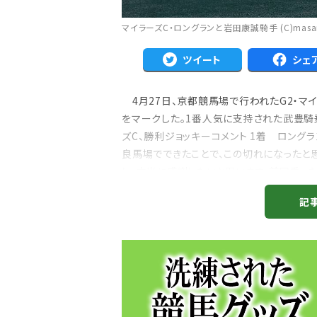
マイラーズC・ロングランと岩田康誠騎手 (C)masa
ツイート
シェ
4月27日、京都競馬場で行われたG2・マ
をマークした。1番人気に支持された武豊騎
ズC、勝利ジョッキーコメント 1着 ロング
良馬場でできたことで、この切れになったと
し、本当に感謝したいと思います。前回乗っ
込みがすごい良かったです...
記