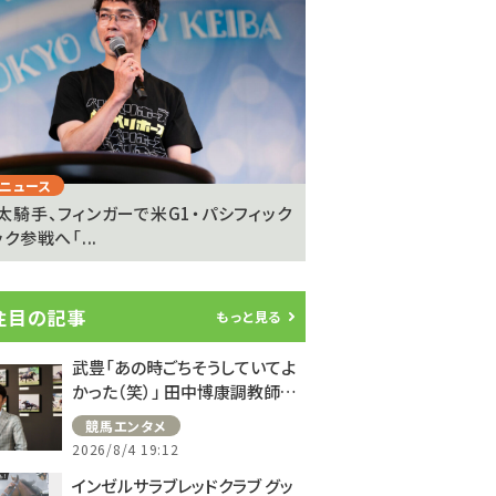
Next
ニュース
注目のニュース
太騎手、フィンガーで米G1・パシフィック
坂井瑠星騎手が明かす
ク参戦へ「...
の”異次元の強さ”「ゴール
注目の記事
もっと見る
武豊「あの時ごちそうしていてよ
かった（笑）」 田中博康調教師と
のフランスでの思い出を語る
競馬エンタメ
2026/8/4 19:12
インゼルサラブレッドクラブ グッ