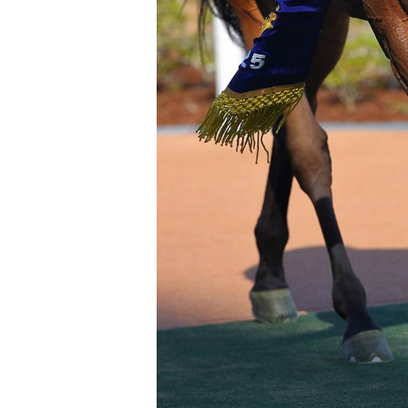
注目のニュース
ャルグッズ絶賛販売中！
【キングジョージ】ルメール「坂の上で休
ちらから
要でした」マスカレー...