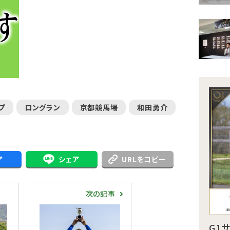
プ
ロングラン
京都競馬場
和田勇介
ア
シェア
URLをコピー
次の記事
G1