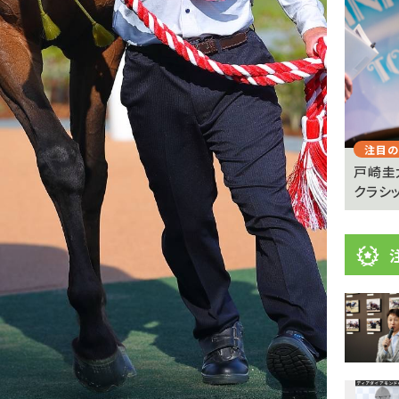
ニ
ュ
Previous
ー
ス
注目のニュース
注目の
憩が必
【キングジョージ】マーフィー「反応がなかった」
戸崎圭
ヴェルテンベルクは...
クラシッ