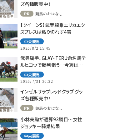
ズ各種販売中！
PR
競馬のおはなし
【クイーンS】武豊騎乗エリカエク
スプレスは粘り切れず4着
中央競馬
2026/8/2 15:45
武豊騎手、GLAY・TERU命名馬テ
ルヒコウで勝利狙う…今週は札
幌で10鞍
中央競馬
2026/7/31 20:32
インゼルサラブレッドクラブ グッ
ズ各種販売中！
PR
競馬のおはなし
小林美駒が通算93勝目…女性
ジョッキー騎乗結果
中央競馬