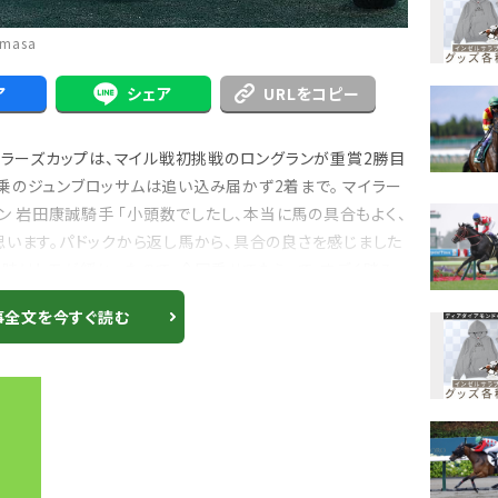
masa
ア
シェア
URLをコピー
イラーズカップは、マイル戦初挑戦のロングランが重賞2勝目
乗のジュンブロッサムは追い込み届かず2着まで。 マイラー
ラン 岩田康誠騎手 「小頭数でしたし、本当に馬の具合もよく、
思います。パドックから返し馬から、具合の良さを感じました
た時はトモが緩かったので、今回乗せてもらって、すごく踏み
事全文を今すぐ読む