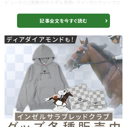
ビューから2連勝中のナダル産駒・クァンタムウェーブは
7枠7番へ。地方の深い砂への適性は果たしてどうか。注
目の発走は22日（水）20時05分。 【新馬/中京6R】ナダル
記事全文を今すぐ読む
産駒 クァンタムウェーブが断然の人気に応える JRAは3
頭 1-1 テディージュエリー 牡3・56.0・野畑凌 加藤誠一・
川崎 2-2 ウィルオレオール 牡3・57.0・石川倭 ...