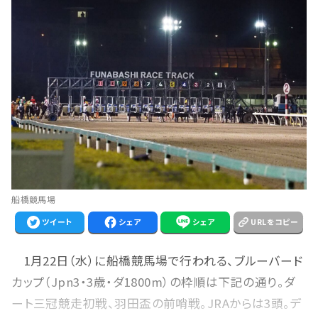
船橋競馬場
ツイート
シェア
シェア
URLをコピー
1月22日（水）に船橋競馬場で行われる、ブルーバード
カップ（Jpn3・3歳・ダ1800m）の枠順は下記の通り。ダ
ート三冠競走初戦、羽田盃の前哨戦。JRAからは3頭。デ