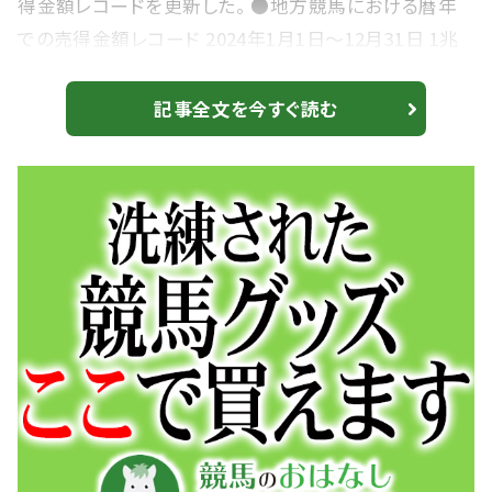
得金額レコードを更新した。 ●地方競馬における暦年
での売得金額レコード 2024年1月1日～12月31日 1兆
1210億0490万4310円（速報値・重勝式を含む） 【TCK】
2024年総売得金は前年比ダウンの96.7% 2023年を更
記事全文を今すぐ読む
新 ●従来の記録：地方競馬における暦年での売得金額
レコード 2023年1月1日～12月31日 1兆0734億8095万
5320円 ※NARが設立した1962年以降の記録 ...