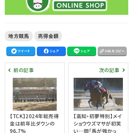
地方競馬
売得金額
ツイート
シェア
シェア
URLをコピー
前の記事
次の記事
【TCK】2024年総売得
【高知・初夢特別】メイ
金は前年比ダウンの
ショウウズマサが初笑
96.7%
い…岡「馬が強かっ