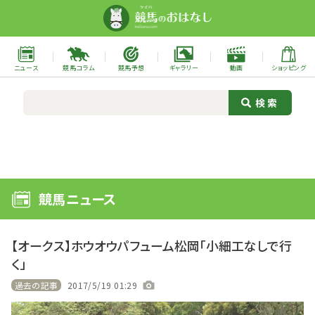
ニュース
競馬コラム
競馬予想
ギャラリー
動画
ショッピング
競馬ニュース
【オークス】ホウオウパフューム松岡「小細工なしで行
く」
過去の記事
2017/5/19 01:29