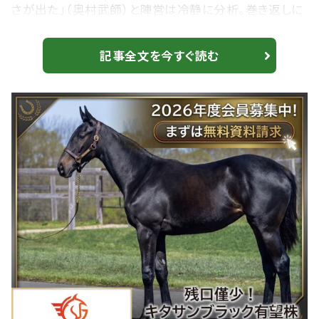
さが出た」（奥村武師）と陣営は冷静に分析。巻き返しに
向けて態勢を整えてきた。 先週、今週と調教に騎乗した
新パートナー・松岡は「いい馬だよね。動きはもちろん、
記事全文を今すぐ読む
気持ちも前向き。２４００メートルという条件も合いそう。
小細工なしの競馬。中団あたりにつけて、ドンと行きます
よ」とヤル気満々だ。