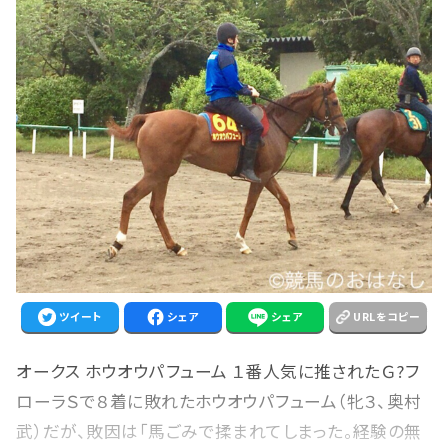
ツイート
シェア
シェア
URLをコピー
オークス ホウオウパフューム １番人気に推されたＧ?フ
ローラＳで８着に敗れたホウオウパフューム（牝３、奥村
武）だが、敗因は「馬ごみで揉まれてしまった。経験の無