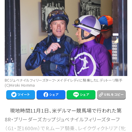
BCジュベナイルフィリーズターフ・メイデイレディに騎乗したL.デットーリ騎手
(C)Hiroki Homma
ツイート
シェア
シェア
URLをコピー
現地時間11月1日、米デルマー競馬場で行われた第
8R・ブリーダーズカップジュベナイルフィリーズターフ
（G1・芝1600m）でR.ムーア騎乗、レイクヴィクトリア（牝