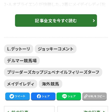
2・A.オブライエン）が快勝した。2着にメイデイレディ（牝
2・J.リー）、3着にナイトロジェン（牝2・ｍ。キャシー）が
入った。勝ちタイムは1:34.28（良）。 断然人気に推さ
記事全文を今すぐ読む
れたレイクヴィクトリアが無傷の5連勝でG1を3勝目をマ
ークした。ライアンムーアが見事な手綱さばきを見せた。
道中は最内ラチ沿いdロスなく進めるも直線入口ではス
L.デットーリ
ジョッキーコメント
ムーズに外へ。...
デルマー競馬場
ブリーダーズカップジュベナイルフィリーズターフ
メイデイレディ
海外競馬
ツイート
シェア
シェア
URLをコピー