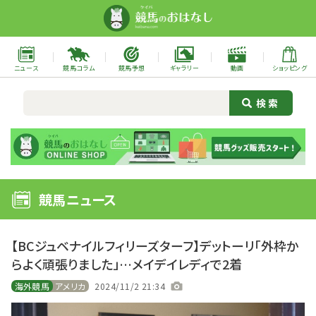
ニュース
競馬コラム
競馬予想
ギャラリー
動画
ショッピング
競馬ニュース
【BCジュベナイルフィリーズターフ】デットーリ「外枠か
らよく頑張りました」…メイデイレディで2着
海外競馬
アメリカ
2024/11/2 21:34