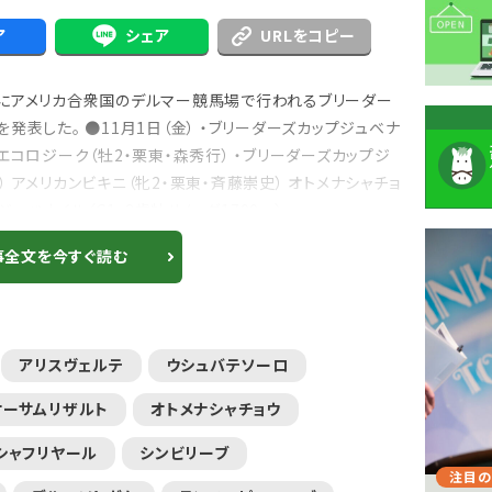
ア
シェア
URLをコピー
土）にアメリカ合衆国のデルマー競馬場で行われるブリーダー
発表した。 ●11月1日（金） ・ブリーダーズカップジュベナ
） エコロジーク（牡2・栗東・森秀行） ・ブリーダーズカップジ
m） アメリカンビキニ（牝2・栗東・斉藤崇史） オトメナシャチョ
ュベナイル（G1・2歳牡せん・ダ1700m）...
注
事全文を今すぐ読む
目
ニ
ュ
Previous
アリスヴェルテ
ウシュバテソーロ
ー
オーサムリザルト
オトメナシャチョウ
ス
シャフリヤール
シンビリーブ
注目のニュース
注目の