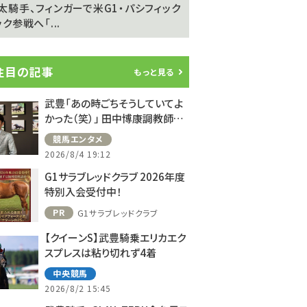
太騎手、フィンガーで米G1・パシフィック
坂井瑠星騎手が明かす
ク参戦へ「...
の”異次元の強さ”「ゴール
注目の記事
もっと見る
武豊「あの時ごちそうしていてよ
かった（笑）」 田中博康調教師と
のフランスでの思い出を語る
競馬エンタメ
2026/8/4 19:12
G1サラブレッドクラブ 2026年度
特別入会受付中！
PR
G1サラブレッドクラブ
【クイーンS】武豊騎乗エリカエク
スプレスは粘り切れず4着
中央競馬
2026/8/2 15:45