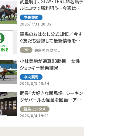
武豊騎手、GLAY・TERU命名馬テ
ルヒコウで勝利狙う…今週は札
幌で10鞍
中央競馬
2026/7/31 20:32
競馬のおはなし公式LINE／今す
ぐ友だち登録して最新情報をゲ
ット！
PR
競馬のおはなし
小林美駒が通算93勝目…女性
ジョッキー騎乗結果
中央競馬
2026/8/3 05:34
武豊「大好きな競馬場」 シーキン
グザパールの偉業を回顧…アス
コット、ドーヴィルへの思い語る
競馬エンタメ
2026/8/4 19:01