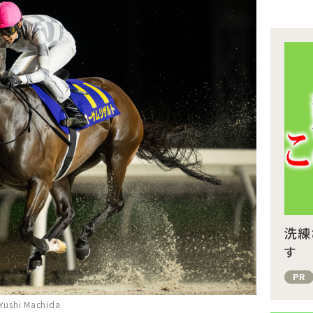
洗練
す
PR
hi Machida