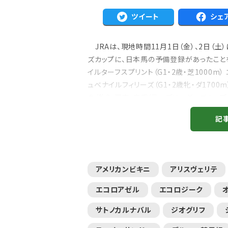
ツイート
シェ
JRAは、現地時間11月1日（金）、2日（
ズカップに、日本馬の予備登録があったことを
イルターフスプリント（G1・2歳・芝1000m
ュベナイルフィリーズ（G1・2歳牝・ダ1700
ウ（牝2・栗東・森秀行） ・ブリーダーズカップジ
記
アメリカンビキニ
アリスヴェリテ
エコロアゼル
エコロジーク
サトノカルナバル
ジオグリフ
注目のニュース