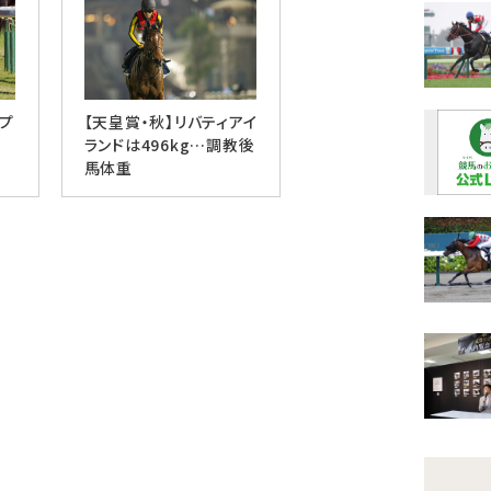
ップ
【天皇賞・秋】リバティアイ
ランドは496kg…調教後
馬体重