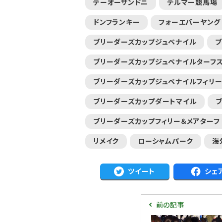
テーオーサンドニ
デルマー競馬場
ャルグッズ絶賛販売中！
【キングジョージ】ルメール「坂の上で休
ちらから
要でした」マスカレー...
ドンフランキー
フォーエバーヤング
ブリーダーズカップジュベナイル
ブリーダーズカップジュベナイルターフ
ブリーダーズカップジュベナイルフィリ
ブリーダーズカップダートマイル
ブリーダーズカップフィリー＆メアターフ
リメイク
ローシャムパーク
海
ツイート
シェ
前の記事