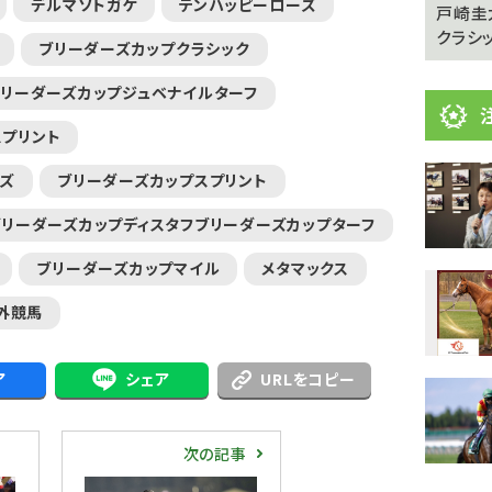
デルマソトガケ
テンハッピーローズ
憩が必
【キングジョージ】マーフィー「反応がなかった」
戸崎圭
ヴェルテンベルクは...
クラシッ
ブリーダーズカップクラシック
ブリーダーズカップジュベナイルターフ
スプリント
ーズ
ブリーダーズカップスプリント
ブリーダーズカップディスタフブリーダーズカップターフ
ブリーダーズカップマイル
メタマックス
外競馬
ア
シェア
URLをコピー
次の記事