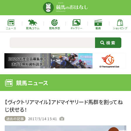
ニュース
競馬コラム
競馬予想
ギャラリー
動画
ショッピング
競馬ニュース
【ヴィクトリアマイル】アドマイヤリード馬群を割ってね
じ伏せる！
過去の記事
2017/5/14 15:41