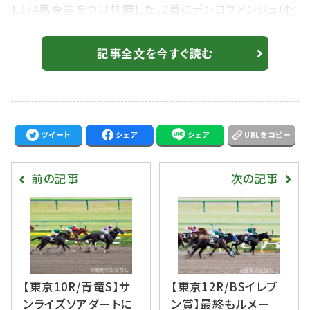
1.1/4馬身差をつけ快勝した。2着にデンコウアンジュ（牝
4・栗東・荒川厩舎）、3着にシュールボレール（牝4・栗
東・西園厩舎）。勝ちタイムは1:33.9（やや重） 1番人気、
記事全文を今すぐ読む
浜中俊騎手騎乗、ミッキークイーンは7着敗退となった。
アドマイヤリードは装蹄師・西内荘の担当馬で、装蹄の
感触が良かった馬・日曜版で取りあげた一頭だった。
ツイート
シェア
シェア
URLをコピー
前の記事
次の記事
【東京10R/青竜S】サ
【東京12R/BSイレブ
ンライズソアダートに
ン賞】最終もルメー