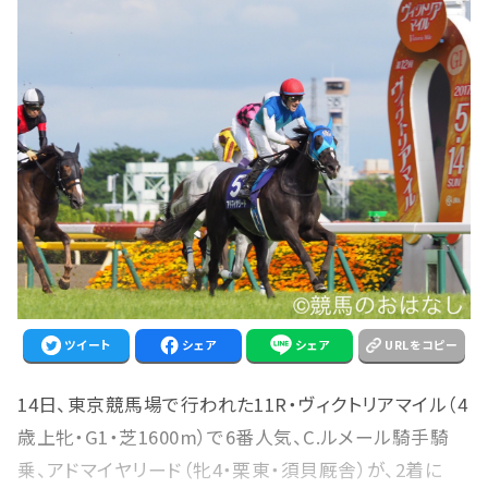
ツイート
シェア
シェア
URLをコピー
14日、東京競馬場で行われた11R・ヴィクトリアマイル（4
歳上牝・G1・芝1600m）で6番人気、C.ルメール騎手騎
乗、アドマイヤリード（牝4・栗東・須貝厩舎）が、2着に