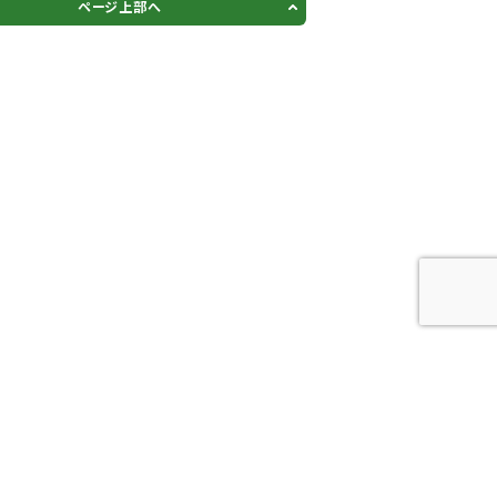
ページ上部へ