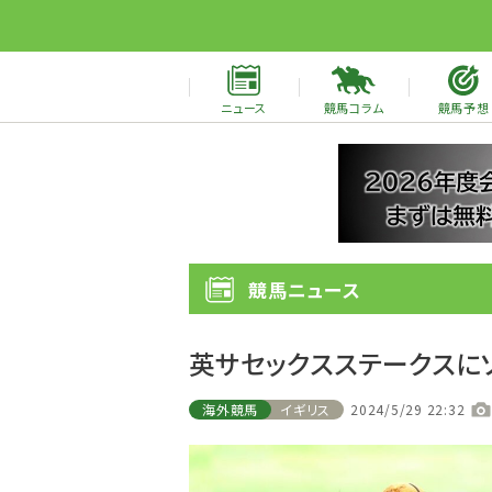
ニュース
競馬コラム
競馬予想
競馬ニュース
英サセックスステークスに
海外競馬
イギリス
2024/5/29 22:32