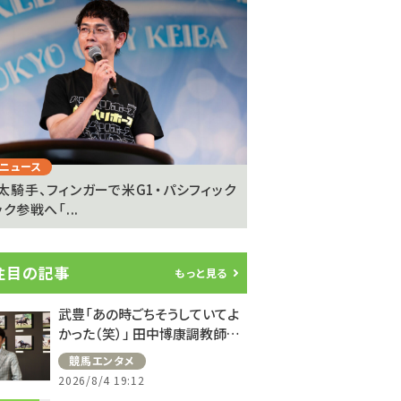
Next
ニュース
注目のニュース
太騎手、フィンガーで米G1・パシフィック
坂井瑠星騎手が明かす
ク参戦へ「...
の”異次元の強さ”「ゴール
注目の記事
もっと見る
武豊「あの時ごちそうしていてよ
かった（笑）」 田中博康調教師と
のフランスでの思い出を語る
競馬エンタメ
2026/8/4 19:12