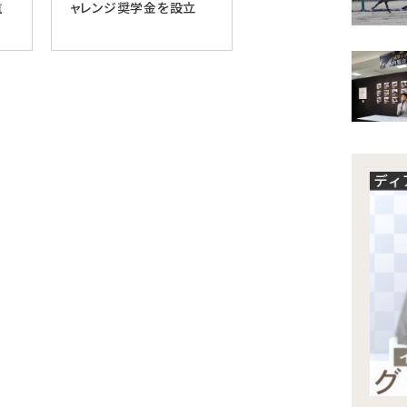
重
ャレンジ奨学金を設立