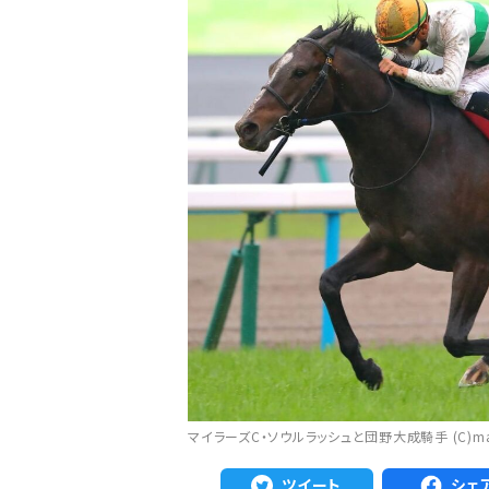
マイラーズC・ソウルラッシュと団野大成騎手 (C)ma
ツイート
シェ