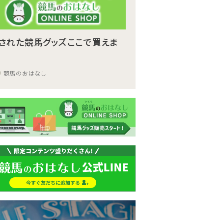
された競馬グッズここで買えま
競馬のおはなし