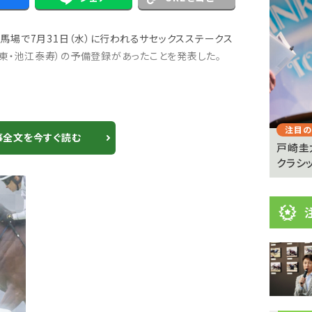
目
ニ
競馬場で7月31日（水）に行われるサセックスステークス
ュ
Previous
6・栗東・池江泰寿）の予備登録があったことを発表した。
ー
ス
注目のニュース
注目の
事全文を今すぐ読む
憩が必
【キングジョージ】マーフィー「反応がなかった」
戸崎圭
ヴェルテンベルクは...
クラシッ