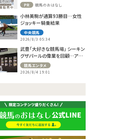
PR
競馬のおはなし
小林美駒が通算93勝目…女性
ジョッキー騎乗結果
中央競馬
2026/8/3 05:34
武豊「大好きな競馬場」 シーキン
グザパールの偉業を回顧…アス
コット、ドーヴィルへの思い語る
競馬エンタメ
2026/8/4 19:01