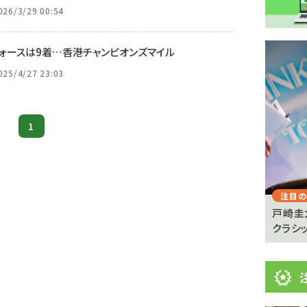
026/3/29 00:54
注
フォースは9着…香港チャンピオンズマイル
目
025/4/27 23:03
ニ
ュ
Previous
1
ー
ス
注目のニュース
注目の
憩が必
【キングジョージ】マーフィー「反応がなかった」
戸崎圭
ヴェルテンベルクは...
クラシッ