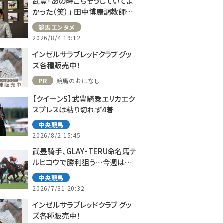
武豊「あの時ごちそうしていてよ
かった（笑）」 田中博康調教師と
のフランスでの思い出を語る
競馬エンタメ
2026/8/4 19:12
インゼルサラブレッドクラブ グッ
ズ各種販売中！
PR
競馬のおはなし
【クイーンS】武豊騎乗エリカエク
スプレスは粘り切れず4着
中央競馬
2026/8/2 15:45
武豊騎手、GLAY・TERU命名馬テ
ルヒコウで勝利狙う…今週は札
幌で10鞍
中央競馬
2026/7/31 20:32
インゼルサラブレッドクラブ グッ
ズ各種販売中！