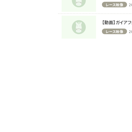
レース映像
2
【動画】ガイア
レース映像
2
注目のニュース
ャルグッズ絶賛販売中！
【キングジョージ】ルメール「坂の上で休
ちらから
要でした」マスカレー...