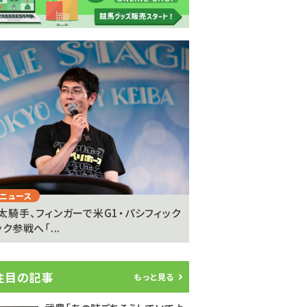
Next
ニュース
注目のニュース
太騎手、フィンガーで米G1・パシフィック
坂井瑠星騎手が明かす
ク参戦へ「...
の”異次元の強さ”「ゴール
注目の記事
もっと見る