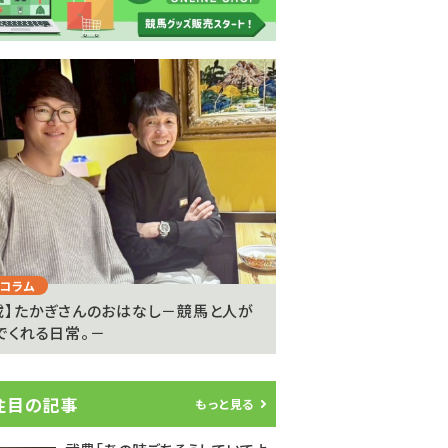
Next
コラム
注目のニュース
載】たかぎさんのおはなし－競馬と人が
ライアン・ムーアが20
でくれる日常。－
参戦…武豊騎手は9度..
注目の記事
もっと見る