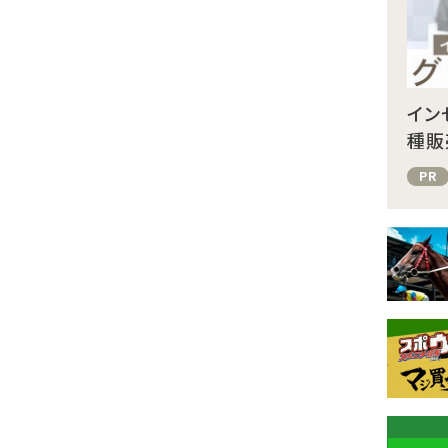
イン
種販
PR