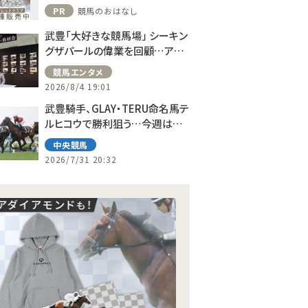
PR
競馬のおはなし
武豊「大好きな競馬場」 シーキン
グザパールの偉業を回顧…アス
コット、ドーヴィルへの思い語る
競馬エンタメ
2026/8/4 19:01
武豊騎手、GLAY・TERU命名馬テ
ルヒコウで勝利狙う…今週は札
幌で10鞍
中央競馬
2026/7/31 20:32