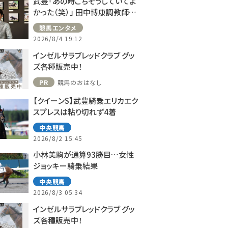
武豊「あの時ごちそうしていてよ
かった（笑）」 田中博康調教師と
のフランスでの思い出を語る
競馬エンタメ
2026/8/4 19:12
インゼルサラブレッドクラブ グッ
ズ各種販売中！
PR
競馬のおはなし
【クイーンS】武豊騎乗エリカエク
スプレスは粘り切れず4着
中央競馬
2026/8/2 15:45
小林美駒が通算93勝目…女性
ジョッキー騎乗結果
中央競馬
2026/8/3 05:34
インゼルサラブレッドクラブ グッ
ズ各種販売中！