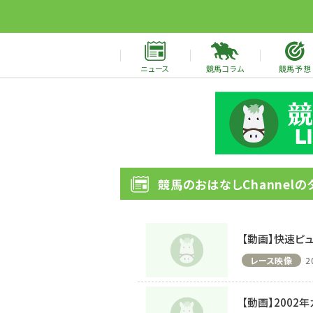
ニュース
競馬コラム
競馬予想
競馬のおはなしChannelの
【動画】快速ピ
レース映像
2
【動画】2002