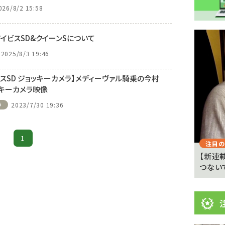
026/8/2 15:58
注
イビスSD&クイーンSについて
目
2025/8/3 19:46
ニ
イビスSD ジョッキーカメラ】メディーヴァル騎乗の今村
ュ
Previous
キーカメラ映像
ー
ラ
2023/7/30 19:36
ス
1
注目のニュース
注目の
 京都
武豊「例年より差しが利いている」 札幌ダート
【新連
1700メートルの馬...
つない