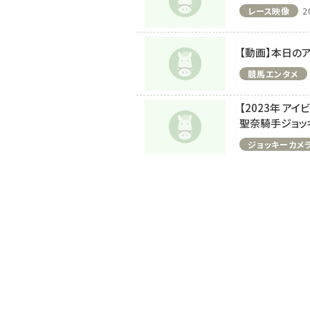
レース映像
2
【動画】本日のア
競馬エンタメ
【2023年 ア
聖奈騎手ジョッ
ジョッキーカメ
注目のニュース
ャルグッズ絶賛販売中！
武豊デビュー40年特別展が札幌で開幕
ちらから
2万人、東京3万人を動...