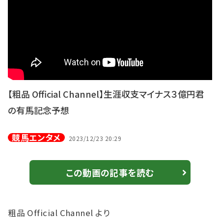
【粗品 Official Channel】生涯収支マイナス３億円君
の有馬記念予想
競馬エンタメ
2023/12/23 20:29
この動画の記事を読む
粗品 Official Channel より