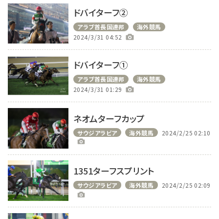
ドバイターフ②
アラブ首長国連邦
海外競馬
2024/3/31 04:52
ドバイターフ①
アラブ首長国連邦
海外競馬
2024/3/31 01:29
ネオムターフカップ
サウジアラビア
海外競馬
2024/2/25 02:10
1351ターフスプリント
サウジアラビア
海外競馬
2024/2/25 02:09