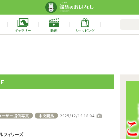
ギャラリー
動画
ショッピング
F
ユーザー提供写真
中央競馬
2025/12/19 18:04
ルフィリーズ