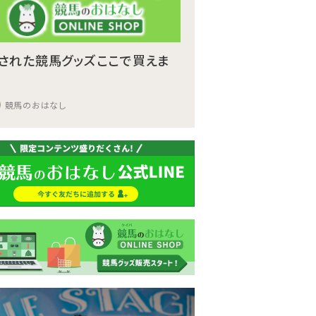
された競馬グッズここで買えま
競馬のおはなし