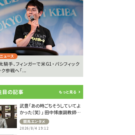
Next
ニュース
注目のニュース
太騎手、フィンガーで米G1・パシフィック
坂井瑠星騎手が明かす
ク参戦へ「...
の”異次元の強さ”「ゴール
注目の記事
もっと見る
武豊「あの時ごちそうしていてよ
かった（笑）」 田中博康調教師と
のフランスでの思い出を語る
競馬エンタメ
2026/8/4 19:12