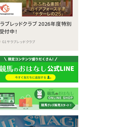
サラブレッドクラブ 2026年度特別
受付中！
G1サラブレッドクラブ