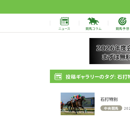
ニュース
競馬コラム
競馬予想
投稿ギャラリーのタグ: 石打
石打特別
中央競馬
202