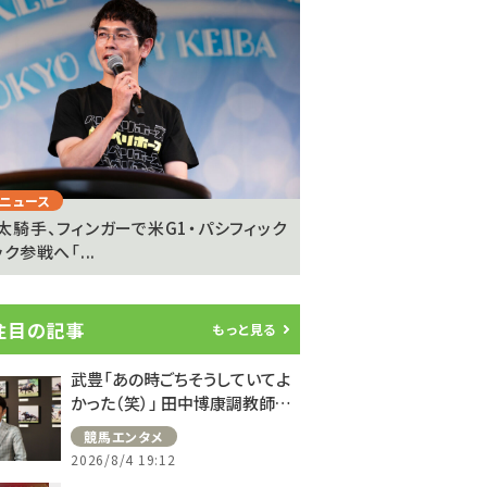
Next
ニュース
注目のニュース
太騎手、フィンガーで米G1・パシフィック
坂井瑠星騎手が明かす
ク参戦へ「...
の”異次元の強さ”「ゴール
注目の記事
もっと見る
武豊「あの時ごちそうしていてよ
かった（笑）」 田中博康調教師と
のフランスでの思い出を語る
競馬エンタメ
2026/8/4 19:12