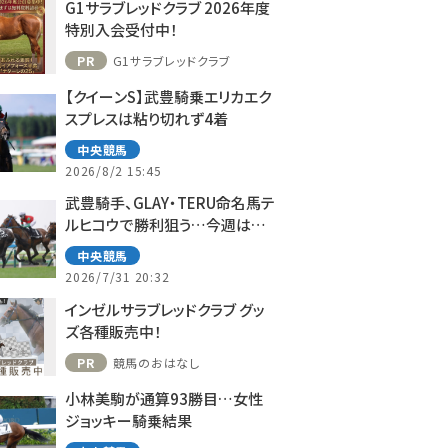
G1サラブレッドクラブ 2026年度
特別入会受付中！
PR
G1サラブレッドクラブ
【クイーンS】武豊騎乗エリカエク
スプレスは粘り切れず4着
中央競馬
2026/8/2 15:45
武豊騎手、GLAY・TERU命名馬テ
ルヒコウで勝利狙う…今週は札
幌で10鞍
中央競馬
2026/7/31 20:32
インゼルサラブレッドクラブ グッ
ズ各種販売中！
PR
競馬のおはなし
小林美駒が通算93勝目…女性
ジョッキー騎乗結果