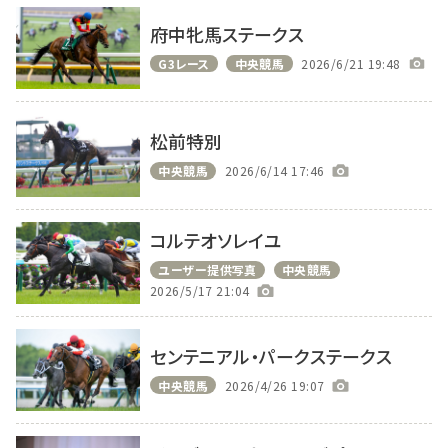
府中牝馬ステークス
G3レース
中央競馬
2026/6/21 19:48
松前特別
中央競馬
2026/6/14 17:46
コルテオソレイユ
ユーザー提供写真
中央競馬
2026/5/17 21:04
センテニアル・パークステークス
中央競馬
2026/4/26 19:07