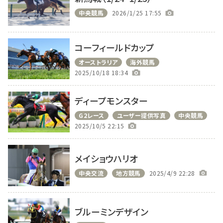
中央競馬
2026/1/25 17:55
コーフィールドカップ
オーストラリア
海外競馬
2025/10/18 18:34
ディープモンスター
G2レース
ユーザー提供写真
中央競馬
2025/10/5 22:15
メイショウハリオ
中央交流
地方競馬
2025/4/9 22:28
ブルーミンデザイン