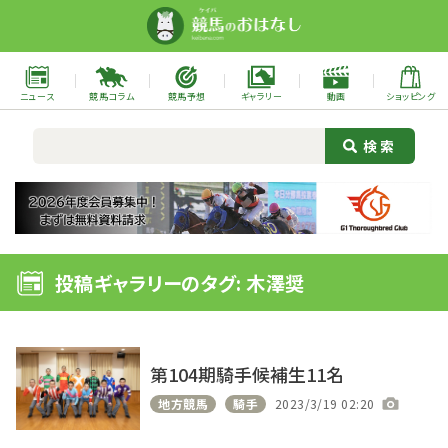
ニュース
競馬コラム
競馬予想
ギャラリー
動画
ショッピング
投稿ギャラリーのタグ: 木澤奨
第104期騎手候補生11名
地方競馬
騎手
2023/3/19 02:20