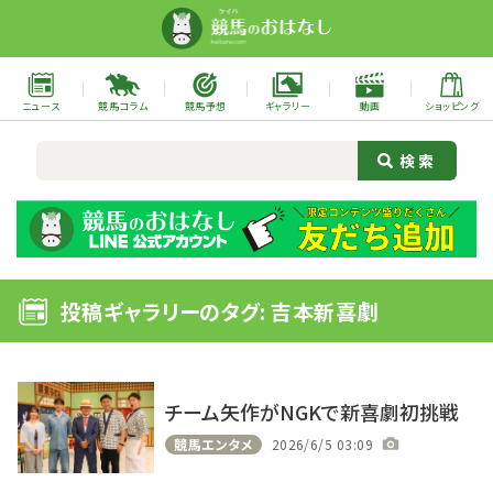
ニュース
競馬コラム
競馬予想
ギャラリー
動画
ショッピング
投稿ギャラリーのタグ: 吉本新喜劇
チーム矢作がNGKで新喜劇初挑戦
競馬エンタメ
2026/6/5 03:09