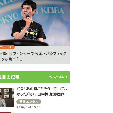
Next
ニュース
注目のニュース
太騎手、フィンガーで米G1・パシフィック
坂井瑠星騎手が明かす
ク参戦へ「...
の”異次元の強さ”「ゴール
注目の記事
もっと見る
武豊「あの時ごちそうしていてよ
かった（笑）」 田中博康調教師と
のフランスでの思い出を語る
競馬エンタメ
2026/8/4 19:12