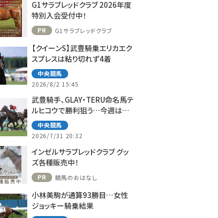
G1サラブレッドクラブ 2026年度
特別入会受付中！
PR
G1サラブレッドクラブ
【クイーンS】武豊騎乗エリカエク
スプレスは粘り切れず4着
中央競馬
2026/8/2 15:45
武豊騎手、GLAY・TERU命名馬テ
ルヒコウで勝利狙う…今週は札
幌で10鞍
中央競馬
2026/7/31 20:32
インゼルサラブレッドクラブ グッ
ズ各種販売中！
PR
競馬のおはなし
小林美駒が通算93勝目…女性
ジョッキー騎乗結果