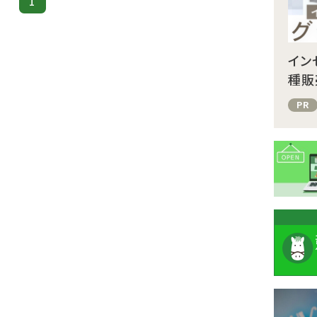
1
イン
種販
PR
注