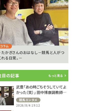
Next
コラム
注目のニュース
・たかぎさんのおはなし－競馬と人がつ
ライアン・ムーアが20
くれる日常。－
参戦…武豊騎手は9度..
注目の記事
もっと見る
武豊「あの時ごちそうしていてよ
かった（笑）」 田中博康調教師と
のフランスでの思い出を語る
競馬エンタメ
2026/8/4 19:12