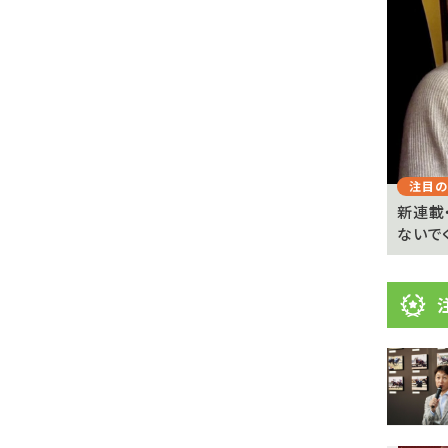
目
ニ
ュ
Previous
ー
ス
注目のニュース
注目の
 京都
武豊「例年より差しが利いている」 札幌ダート
新連載
1700メートルの馬...
ないで