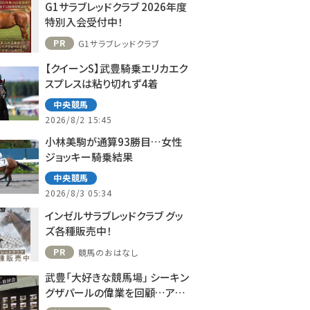
G1サラブレッドクラブ 2026年度
特別入会受付中！
PR
G1サラブレッドクラブ
【クイーンS】武豊騎乗エリカエク
スプレスは粘り切れず4着
中央競馬
2026/8/2 15:45
小林美駒が通算93勝目…女性
ジョッキー騎乗結果
中央競馬
2026/8/3 05:34
インゼルサラブレッドクラブ グッ
ズ各種販売中！
PR
競馬のおはなし
武豊「大好きな競馬場」 シーキン
グザパールの偉業を回顧…アス
コット、ドーヴィルへの思い語る