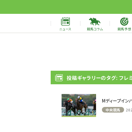
ニュース
競馬コラム
競馬予想
投稿ギャラリーのタグ: フレ
Mディープイン
中央競馬
202