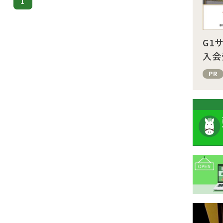
1
G1
入会
PR
注