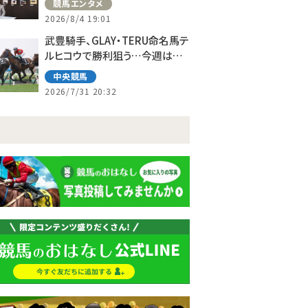
競馬エンタメ
2026/8/4 19:01
武豊騎手、GLAY・TERU命名馬テ
ルヒコウで勝利狙う…今週は札
幌で10鞍
中央競馬
2026/7/31 20:32