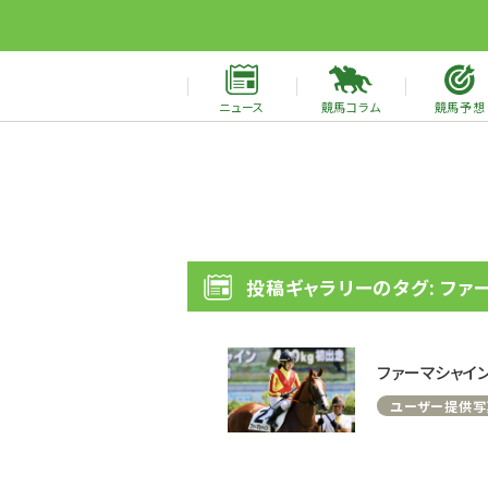
ニュース
競馬コラム
競馬予想
投稿ギャラリーのタグ: ファ
ファーマシャイ
ユーザー提供写