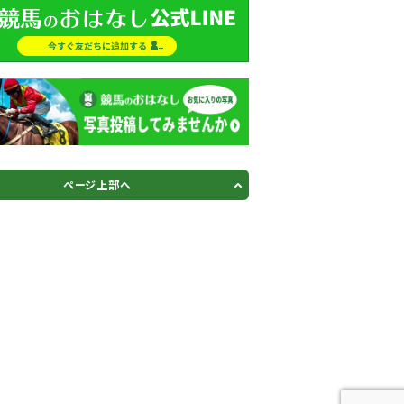
ページ上部へ