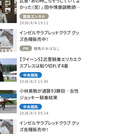
武豊「あの時ごちそうしていてよ
かった（笑）」 田中博康調教師と
のフランスでの思い出を語る
競馬エンタメ
2026/8/4 19:12
インゼルサラブレッドクラブ グッ
ズ各種販売中！
PR
競馬のおはなし
【クイーンS】武豊騎乗エリカエク
スプレスは粘り切れず4着
中央競馬
2026/8/2 15:45
小林美駒が通算93勝目…女性
ジョッキー騎乗結果
中央競馬
2026/8/3 05:34
インゼルサラブレッドクラブ グッ
ズ各種販売中！