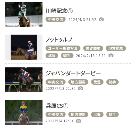
川崎記念①
中央交流
2024/4/3 21:52
ノットゥルノ
ユーザー提供写真
佐賀競馬
地方競馬
武豊
騎手
2024/2/13 13:11
ジャパンダートダービー
中央交流
地方競馬
武豊
騎手
2022/7/13 21:36
兵庫CS①
中央交流
地方競馬
武豊
騎手
2022/5/4 17:11