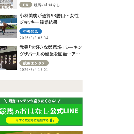
PR
競馬のおはなし
小林美駒が通算93勝目…女性
ジョッキー騎乗結果
中央競馬
2026/8/3 05:34
武豊「大好きな競馬場」 シーキン
グザパールの偉業を回顧…アス
コット、ドーヴィルへの思い語る
競馬エンタメ
2026/8/4 19:01