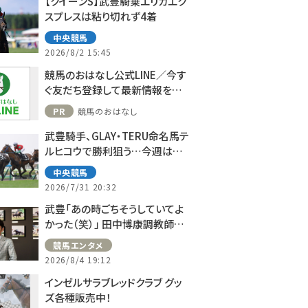
【クイーンS】武豊騎乗エリカエク
スプレスは粘り切れず4着
中央競馬
2026/8/2 15:45
競馬のおはなし公式LINE／今す
ぐ友だち登録して最新情報をゲ
ット！
PR
競馬のおはなし
武豊騎手、GLAY・TERU命名馬テ
ルヒコウで勝利狙う…今週は札
幌で10鞍
中央競馬
2026/7/31 20:32
武豊「あの時ごちそうしていてよ
かった（笑）」 田中博康調教師と
のフランスでの思い出を語る
競馬エンタメ
2026/8/4 19:12
インゼルサラブレッドクラブ グッ
ズ各種販売中！