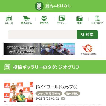
ニュース
競馬コラム
競馬予想
ギャラリー
動画
ショッピング
投稿ギャラリーのタグ: ジオグリフ
ドバイワールドカップ②
アラブ首長国連邦
海外競馬
2023/3/26 02:02