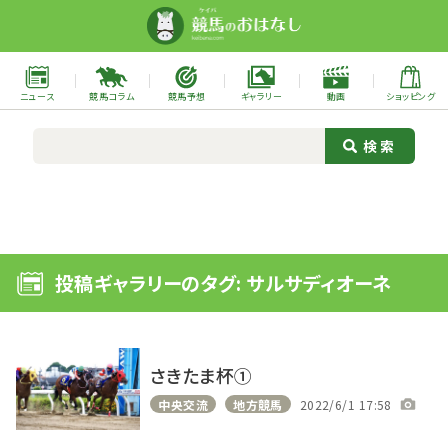
ニュース
競馬コラム
競馬予想
ギャラリー
動画
ショッピング
投稿ギャラリーのタグ: サルサディオーネ
さきたま杯①
中央交流
地方競馬
2022/6/1 17:58