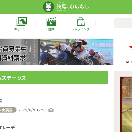
ギャラリー
動画
ショッピング
ムステークス
ス
中央競馬
2025/8/9 17:56
エレーデ