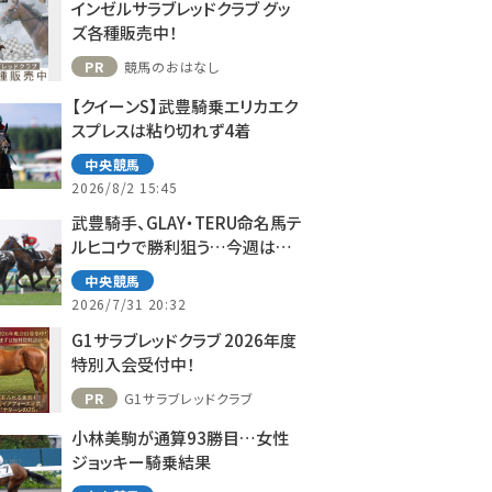
インゼルサラブレッドクラブ グッ
ズ各種販売中！
PR
競馬のおはなし
【クイーンS】武豊騎乗エリカエク
スプレスは粘り切れず4着
中央競馬
2026/8/2 15:45
武豊騎手、GLAY・TERU命名馬テ
ルヒコウで勝利狙う…今週は札
幌で10鞍
中央競馬
2026/7/31 20:32
G1サラブレッドクラブ 2026年度
特別入会受付中！
PR
G1サラブレッドクラブ
小林美駒が通算93勝目…女性
ジョッキー騎乗結果