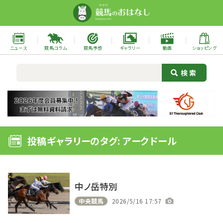
ニュース
競馬コラム
競馬予想
ギャラリー
動画
ショッピング
投稿ギャラリーのタグ: アークドール
中ノ岳特別
中央競馬
2026/5/16 17:57