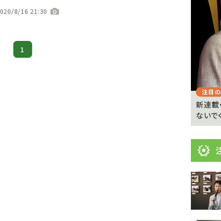
目
020/8/16 21:30
ニ
ュ
Previous
ー
1
ス
注目のニュース
注目の
 京都
武豊「例年より差しが利いている」 札幌ダート
新連載
1700メートルの馬...
ないで