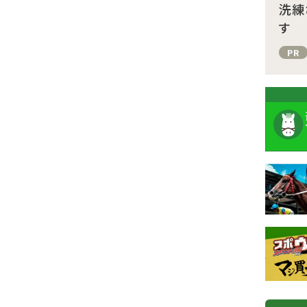
洗練
す
PR