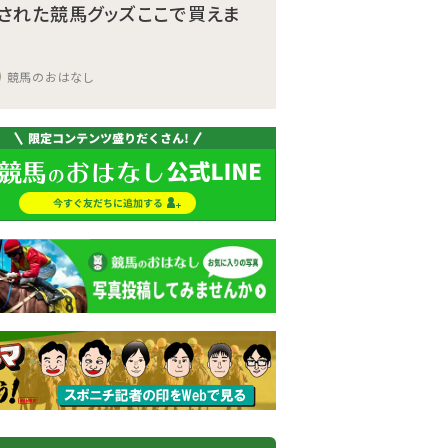
された競馬グッズここで買えま
競馬のおはなし