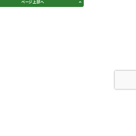
ページ上部へ