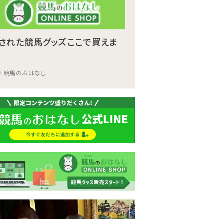
された競馬グッズここで買えま
競馬のおはなし