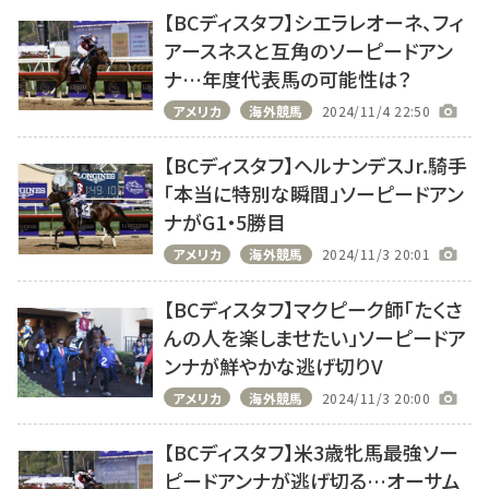
【BCディスタフ】シエラレオーネ、フィ
アースネスと互角のソーピードアン
ナ…年度代表馬の可能性は？
アメリカ
海外競馬
2024/11/4 22:50
【BCディスタフ】ヘルナンデスJr.騎手
「本当に特別な瞬間」ソーピードアン
ナがG1・5勝目
アメリカ
海外競馬
2024/11/3 20:01
【BCディスタフ】マクピーク師「たくさ
んの人を楽しませたい」ソーピードア
ンナが鮮やかな逃げ切りV
アメリカ
海外競馬
2024/11/3 20:00
【BCディスタフ】米3歳牝馬最強ソー
ピードアンナが逃げ切る…オーサム