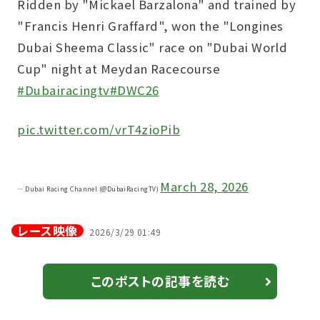
Ridden by "Mickael Barzalona" and trained by
"Francis Henri Graffard", won the "Longines
Dubai Sheema Classic" race on "Dubai World
Cup" night at Meydan Racecourse
#Dubairacingtv
#DWC26
pic.twitter.com/vrT4zioPib
March 28, 2026
— Dubai Racing Channel (@DubaiRacingTV)
レース映像
2026/3/29 01:49
このポストの記事を読む