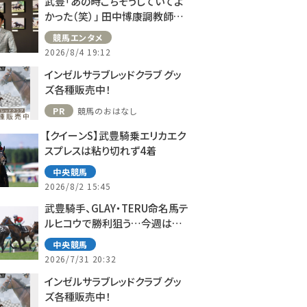
武豊「あの時ごちそうしていてよ
かった（笑）」 田中博康調教師と
のフランスでの思い出を語る
競馬エンタメ
2026/8/4 19:12
インゼルサラブレッドクラブ グッ
ズ各種販売中！
PR
競馬のおはなし
【クイーンS】武豊騎乗エリカエク
スプレスは粘り切れず4着
中央競馬
2026/8/2 15:45
武豊騎手、GLAY・TERU命名馬テ
ルヒコウで勝利狙う…今週は札
幌で10鞍
中央競馬
2026/7/31 20:32
インゼルサラブレッドクラブ グッ
ズ各種販売中！