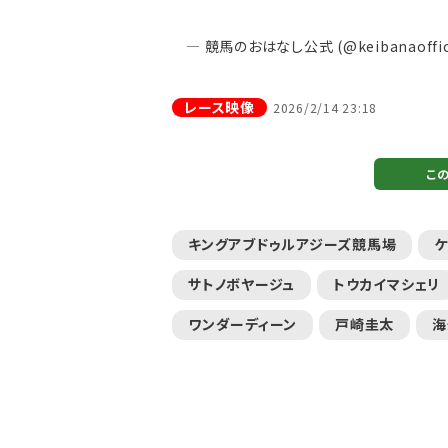
— 競馬のおはなし公式 (@keibanaoffic
レース映像
2026/2/14 23:18
こ
キングアブドゥルアジーズ競馬場
ケ
サトノボヤージュ
トウカイマシェリ
ワンダーディーン
戸崎圭太
海