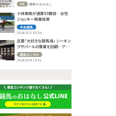
PR
競馬のおはなし
小林美駒が通算93勝目…女性
ジョッキー騎乗結果
中央競馬
2026/8/3 05:34
武豊「大好きな競馬場」 シーキン
グザパールの偉業を回顧…アス
コット、ドーヴィルへの思い語る
競馬エンタメ
2026/8/4 19:01