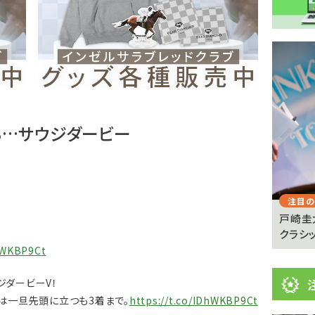
注
目
ニ
ュ
Previous
る…サウジダービー
ー
ス
注目のニュース
注目の
憩が必
【キングジョージ】マーフィー「反応がなかった」
戸崎圭
ヴェルテンベルクは...
クラシッ
DhWKBP9Ct
ダービーV！
は一旦先頭に立つも3着まで。
https://t.co/IDhWKBP9Ct