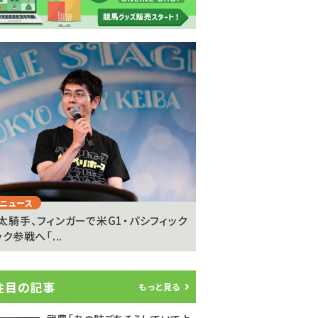
Next
ニュース
注目のニュース
太騎手、フィンガーで米G1・パシフィック
坂井瑠星騎手が明かす
ク参戦へ「...
の”異次元の強さ”「ゴール
注目の記事
もっと見る