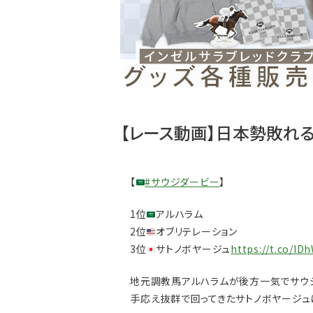
【レース動画】日本勢敗れ
【
#サウジダービー
】
注目のニュース
1位
アルハラム
ャルグッズ絶賛販売中！
【キングジョージ】ルメール「坂の上で休
2位
オブリテレーション
ちらから
要でした」マスカレー...
3位
サトノボヤージュ
https://t.co/I
地元調教馬アルハラムが後方一気でサウジ
手応え抜群で回ってきたサトノボヤージュ