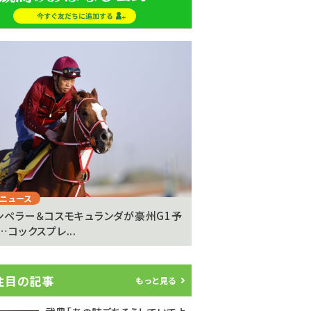
Next
注目のコラム
公式コラボ
予
【武豊日記】出会いに感謝
ドウデュース
オンラインシ
注目の記事
もっと見る