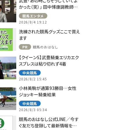
武豊「あの時ごちそうしていてよ
かった（笑）」 田中博康調教師と
のフランスでの思い出を語る
競馬エンタメ
2026/8/4 19:12
洗練された競馬グッズここで買え
ます
PR
競馬のおはなし
【クイーンS】武豊騎乗エリカエク
スプレスは粘り切れず4着
中央競馬
2026/8/2 15:45
小林美駒が通算93勝目…女性
ジョッキー騎乗結果
中央競馬
2026/8/3 05:34
競馬のおはなし公式LINE／今す
ぐ友だち登録して最新情報をゲ