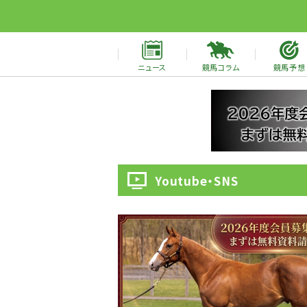
ニュース
競馬コラム
競馬予想
Youtube・SNS