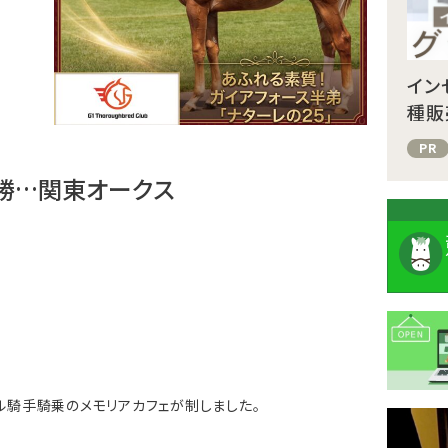
イン
種販
PR
圧勝…関東オークス
メール騎手騎乗のメモリアカフェが制しました。
注