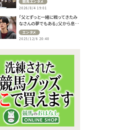
競馬エンタメ
2026/8/4 19:01
「父とずっと一緒に戦ってきたみ
なさんの夢でもある」父から息子
へ継承されたチーム――新生“チーム
エンタメ
ロイヤル”の誕生…日曜劇場
2025/12/6 20:40
『ザ・ロイヤルファミリー』第8話レ
ビュー（ネタバレあり）