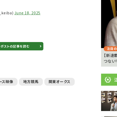
目
ニ
keiba)
June 18, 2025
ュ
Previous
ー
ス
のポストの記事を読む
注目のニュース
注目の
 京都
武豊「例年より差しが利いている」 札幌ダート
【新連
1700メートルの馬...
つない
ース映像
地方競馬
関東オークス