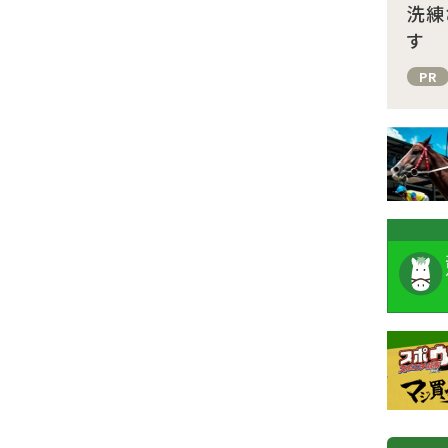
洗練
す
PR