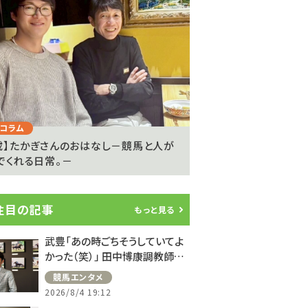
Next
コラム
注目のニュース
載】たかぎさんのおはなし－競馬と人が
ライアン・ムーアが20
でくれる日常。－
参戦…武豊騎手は9度..
注目の記事
もっと見る
武豊「あの時ごちそうしていてよ
かった（笑）」 田中博康調教師と
のフランスでの思い出を語る
競馬エンタメ
2026/8/4 19:12