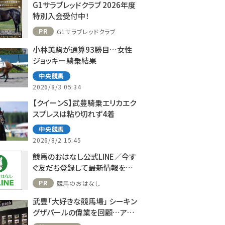
G1サラブレッドクラブ 2026年度
特別入会受付中！
PR
G1サラブレッドクラブ
小林美駒が通算93勝目…女性
ジョッキー騎乗結果
中央競馬
2026/8/3 05:34
【クイーンS】武豊騎乗エリカエク
スプレスは粘り切れず4着
中央競馬
2026/8/2 15:45
競馬のおはなし公式LINE／今す
ぐ友だち登録して最新情報をゲ
ット！
PR
競馬のおはなし
武豊「大好きな競馬場」 シーキン
グザパールの偉業を回顧…アス
コット、ドーヴィルへの思い語る