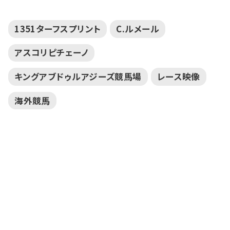
1351ターフスプリント
C.ルメール
アスコリピチェーノ
キングアブドゥルアジーズ競馬場
レース映像
海外競馬