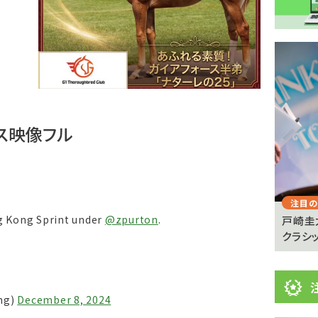
注
目
ニ
ュ
Previous
ス映像フル
ー
ス
注目のニュース
注目の
g Kong Sprint under
@zpurton
.
憩が必
【キングジョージ】マーフィー「反応がなかった」
戸崎圭
ヴェルテンベルクは...
クラシッ
ng)
December 8, 2024