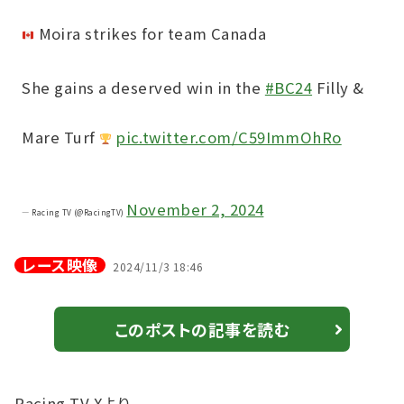
Moira strikes for team Canada
She gains a deserved win in the
#BC24
Filly &
Mare Turf
pic.twitter.com/C59ImmOhRo
November 2, 2024
— Racing TV (@RacingTV)
レース映像
2024/11/3 18:46
このポストの記事を読む
Racing TV Xより