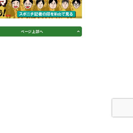
ページ上部へ