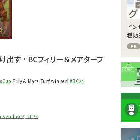
イン
種販
PR
け出す…BCフィリー＆メアターフ
rsCup
Filly & Mare Turf winner!
#BC24
ovember 2, 2024
注