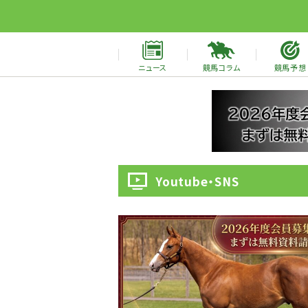
ニュース
競馬コラム
競馬予想
Youtube・SNS