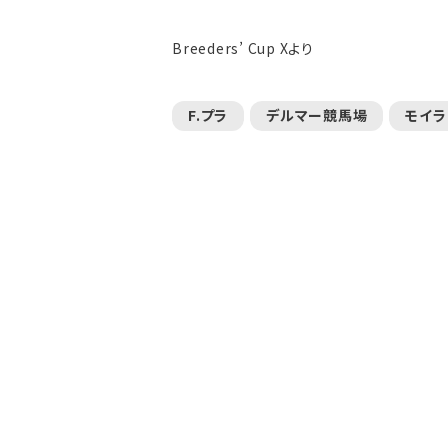
Breeders’ Cup Xより
F.プラ
デルマー競馬場
モイラ
注目のニュース
ャルグッズ絶賛販売中！
【キングジョージ】ルメール「坂の上で休
ちらから
要でした」マスカレー...