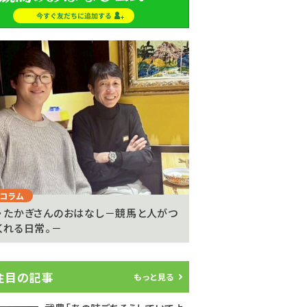
Next
コラム
注目のニュース
・たかぎさんのおはなし－競馬と人がつ
ライアン・ムーアが20
くれる日常。－
参戦…武豊騎手は9度..
注目の記事
もっと見る