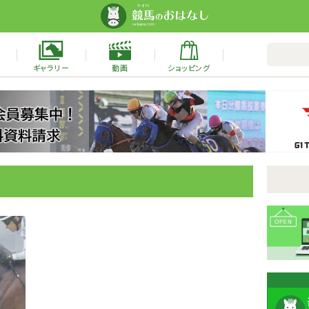
ギャラリー
動画
ショッピング