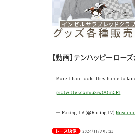
【動画】テンハッピーローズ
More Than Looks flies home to lan
注目のニュース
pic.twitter.com/uSiwOOmCRl
ャルグッズ絶賛販売中！
武豊デビュー40年特別展が札幌で開幕
ちらから
2万人、東京3万人を動...
— Racing TV (@RacingTV)
Novembe
レース映像
2024/11/3 09:21